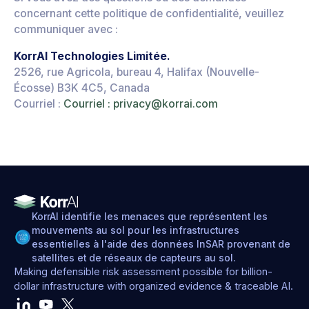
concernant cette politique de confidentialité, veuillez
communiquer avec :
KorrAI Technologies Limitée.
2526, rue Agricola, bureau 4, Halifax (Nouvelle-
Écosse) B3K 4C5, Canada
Courriel :
Courriel : privacy@korrai.com
KorrAI identifie les menaces que représentent les
mouvements au sol pour les infrastructures
essentielles à l'aide des données InSAR provenant de
satellites et de réseaux de capteurs au sol.
Making defensible risk assessment possible for billion-
dollar infrastructure with organized evidence & traceable AI.