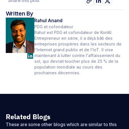
Share this post
Written By
Rahul Anand
PDG et cofondateur
Rahul est PDG et cofondateur de KorrAI.
Entrepreneur en série, il a déjà bâti des
entreprises prospères dans les secteurs de
l'Internet grand public et de l'IoT. Il vise
maintenant à lutter contre l'affaissement du
sol, qui devrait toucher plus de 25 % de la
population mondiale au cours des
prochaines décennies.
Related Blogs
These are some other blogs which are similar to this